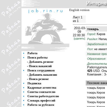
English version
Лист 1
из 1
2011-03-
токарь
09
Киров
Город:
22:00:30
[удалить]
Непи
Раздел:
Заработная 
не имеет
Пол:
Работа
Название пре
Поиск работы
Образование:
-
Добавить резюме
Дополнительн
-
Поиск вакансий
Работодатель
Поиск сотрудников
425
USD. Опы
Компания : 3
-
Добавить вакансию
-
Поиск резюме
Похожие вака
Подписка
Кадровые агентства
токарь Киров
Советы соискателю
токарь Киров
Советы работодателю
токарь Киров
Словарь профессий
Токарь Киров
Работа за рубежом