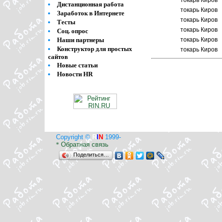
токарь Киров
Дистанционная работа
токарь Киров
Заработок в Интернете
токарь Киров
Тесты
токарь Киров
Соц. опрос
Наши партнеры
токарь Киров
Конструктор для простых
токарь Киров
сайтов
Новые статьи
Новости HR
Copyright ©
R
I
N
1999-
Обратная связь
*
Поделиться…