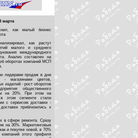
8 марта
нил, как малый бизнес
рта
ализировал, как растут
ятий малого и среднего
днования международного
та. Анализ составлен на
 об оборотах компаний МСП
а.
ми лидерами продаж в дни
а - магазинами цветов,
х изделий - рост оборотов
дприятия общественного
ем на 20%. При этом на
 в этом сегменте стали
ии с сервисом доставки -
 доставки приблизились к
ых в сфере ремонта. Сразу
ем на 30%. Маркетинговые
как и покупке новой, в 70%
 компаний этого профиля