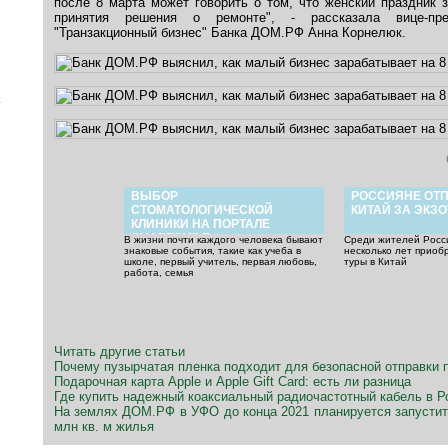
после 8 марта может говорить о том, что женский праздник 
принятия решения о ремонте", - рассказала вице-пре
"Транзакционный бизнес" Банка ДОМ.РФ Анна Корнелюк.
х
ВЫБОР
РОССИЯНЕ ОТ
СТОМАТОЛОГИЧЕСКОЙ
КИТАЙ ЗА ЭКЗ
КЛИНИКИ НА ПОРТАЛЕ
SMARTSMILE
В жизни почти каждого человека бывают
Среди жителей Росс
знаковые события, такие как учеба в
несколько лет приоб
школе, первый учитель, первая любовь,
туры в Китай
работа, семья
Читать другие статьи
Почему пузырчатая пленка подходит для безопасной отправки 
Подарочная карта Apple и Apple Gift Card: есть ли разница
Где купить надежный коаксиальный радиочастотный кабель в 
На землях ДОМ.РФ в УФО до конца 2021 планируется запустит
млн кв. м жилья