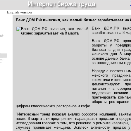
English version
Банк ДОМ.РФ выяснил, как малый бизнес зарабатывает на 
Банк ДОМ.РФ выяс
зарабатывает на 8 ма
Банк ДОМ.РФ проан
обороты у предпри
бизнеса в дни праз
женского дня 8 мар
основе данных банка
за последние три год
Наряду с постоянны
женского праздник
косметики и ювелирны
демонстрируют пре
питания - в средн
лидерские позиции
претендовать компан
обороты ресторанов
цифрам классических ресторанов и кафе.
"Интересный тренд показал анализ оборотов компаний, занят
после 8 марта эти предприятия наращивают продажи в средн
исследования говорят о том, что решение о ремонте квартиры, 
случаев принимает женщина. Всплеск активности продаж у