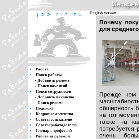
English version
Почему поку
для среднего
Работа
Поиск работы
-
Добавить резюме
-
Поиск вакансий
Поиск сотрудников
Прежде чем 
-
Добавить вакансию
масштабнос
-
Поиск резюме
обширность б
Подписка
Кадровые агентства
на тот момент
Советы соискателю
также на ка
Советы работодателю
потребуется 
Словарь профессий
очень боль
Работа за рубежом