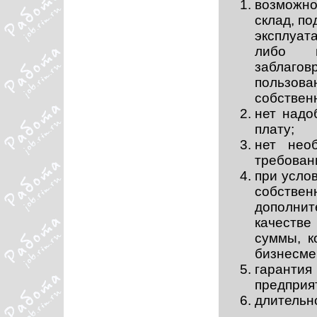
возможно
склад, по
эксплуат
либо п
заблагов
пользова
собственн
нет надо
плату;
нет нео
требовани
при услов
собств
дополнит
качестве
суммы, к
бизнесме
гарант
предприя
длительн