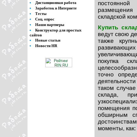
постоянной
Дистанционная работа
Заработок в Интернете
размещения 
Тесты
складской ком
Соц. опрос
Наши партнеры
Купить скла
Конструктор для простых
ведут свою де
сайтов
также крупн
Новые статьи
Новости HR
развивающих
увеличивающ
покупка ск
целесообраз
точно опред
деятельности
таком случае
склада, п
узкоспециа
помещения по
обширным сп
достоинства
моменты, как: