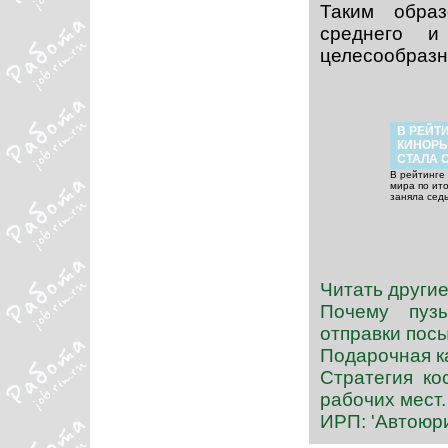
Таким образ
среднего и
целесообразн
В РЕЙТ
КИНОРЫ
СТАЛА 
В рейтинге
мира по ит
заняла сед
Читать другие
Почему пузы
отправки пос
Подарочная ка
Стратегия ко
рабочих мест.
ИРП: 'Автоюр