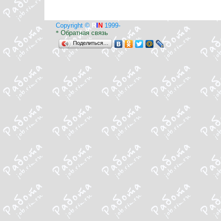
Copyright ©
R
I
N
1999-
Обратная связь
*
Поделиться…