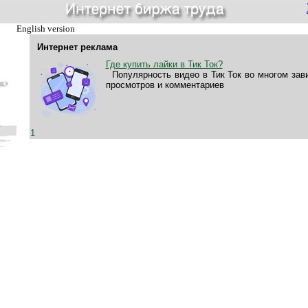
English version
Интернет реклама
Где купить лайки в Тик Ток?
Популярность видео в Тик Ток во многом зави
просмотров и комментариев
1