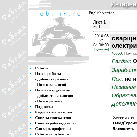
English version
Лист 1
из 1
2010-08-
сварщи
24
электри
04:00:50
[удалить]
Нижний
Город:
О
Раздел:
Работа
Заработн
Поиск работы
не и
Пол:
-
Добавить резюме
-
Поиск вакансий
Название
Поиск сотрудников
Образова
-
Добавить вакансию
-
Поиск резюме
Дополнит
Подписка
Кадровые агентства
более 5 лет
Советы соискателю
Советы работодателю
завод"крсн
Словарь профессий
Должность:
Работа за рубежом