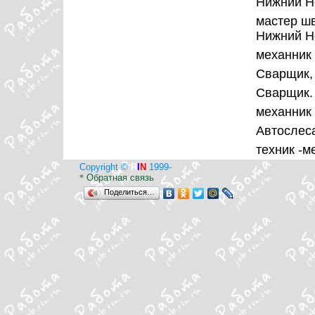
Нижний Н
мастер шв
Нижний Н
механник
Сварщик,
Сварщик.
механник
Автослес
техник -
Copyright ©
R
I
N
1999-
Обратная связь
*
Поделиться…