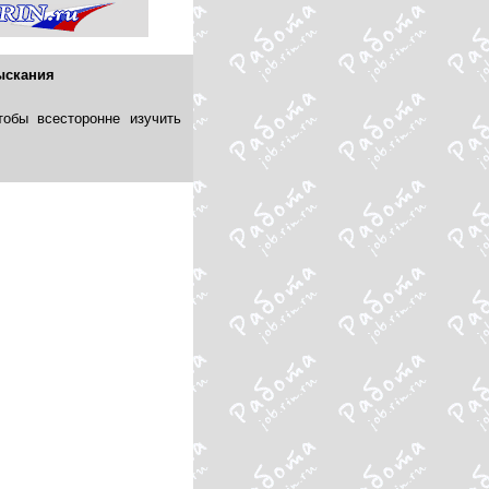
ыскания
тобы всесторонне изучить