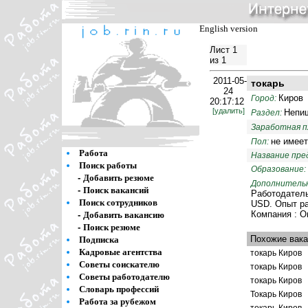
English version
Лист 1
из 1
2011-05-
токарь
24
Киров
Город:
20:17:12
[удалить]
Непи
Раздел:
Заработная 
не имеет
Пол:
Работа
Название пре
Поиск работы
Образование:
-
Добавить резюме
Дополнительн
-
Поиск вакансий
Работодатель
Поиск сотрудников
USD. Опыт р
Компания : О
-
Добавить вакансию
-
Поиск резюме
Похожие вака
Подписка
Кадровые агентства
токарь Киров
Советы соискателю
токарь Киров
Советы работодателю
токарь Киров
Словарь профессий
Токарь Киров
Работа за рубежом