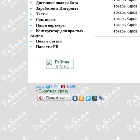
токарь Киров
Дистанционная работа
токарь Киров
Заработок в Интернете
токарь Киров
Тесты
токарь Киров
Соц. опрос
Наши партнеры
токарь Киров
Конструктор для простых
токарь Киров
сайтов
Новые статьи
Новости HR
Copyright ©
R
I
N
1999-
Обратная связь
*
Поделиться…